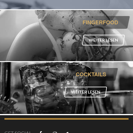
FINGERFOOD
WEITER LESEN
COCKTAILS
WEITER LESEN
css style
GET SOCIAL