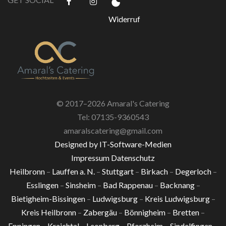
Widerruf
© 2017–2026 Amaral's Catering
Tel: 07135-9360543
amaralscatering@gmail.com
Designed by IT-Software-Medien
Impressum
Datenschutz
Heilbronn
–
Lauffen a. N.
–
Stuttgart
–
Birkach
–
Degerloch
–
Esslingen
–
Sinsheim
–
Bad Rappenau
–
Backnang
–
Bietigheim-Bissingen
–
Ludwigsburg
–
Kreis Ludwigsburg
–
Kreis Heilbronn
–
Zabergäu
–
Bönnigheim
–
Bretten
–
Eppingen
–
Kraichtal
–
Leonberg
–
Pforzheim
–
Sindelfingen
–