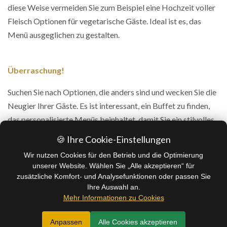
diese Weise vermeiden Sie zum Beispiel eine Hochzeit voller
Fleisch Optionen für vegetarische Gäste. Ideal ist es, das
Menü ausgeglichen zu gestalten.
Überraschung!
Suchen Sie nach Optionen, die anders sind und wecken Sie die
Neugier Ihrer Gäste. Es ist interessant, ein Buffet zu finden,
das personalisierte Menüs beinhaltet, damit Sie ein stilvolles
Menü zusammenstellen können!
🍪 Ihre Cookie-Einstellungen
Wir nutzen Cookies für den Betrieb und die Optimierung
unserer Website. Wählen Sie „Alle akzeptieren“ für
Finden Sie das ideale Buffet!
zusätzliche Komfort- und Analysefunktionen oder passen Sie
Ihre Auswahl an.
Mehr Informationen zu Cookies
Anpassen
Alle Cookies akzeptieren