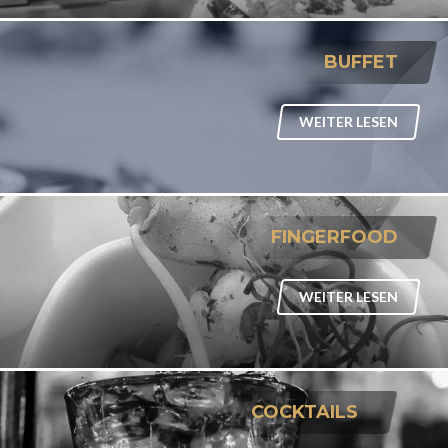
BUFFET
WEITER LESEN
FINGERFOOD
WEITER LESEN
COCKTAILS