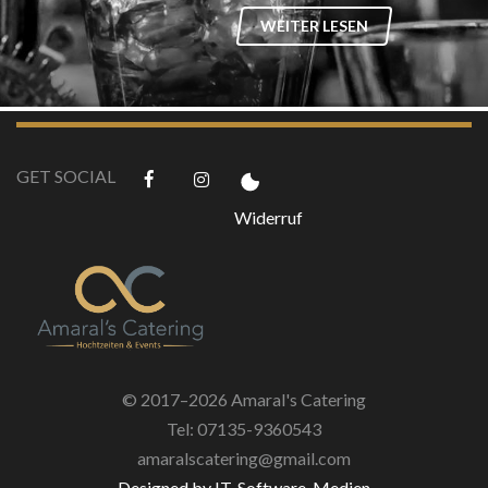
WEITER LESEN
css style
GET SOCIAL
Widerruf
© 2017–2026 Amaral's Catering
Tel: 07135-9360543
amaralscatering@gmail.com
Designed by IT-Software-Medien