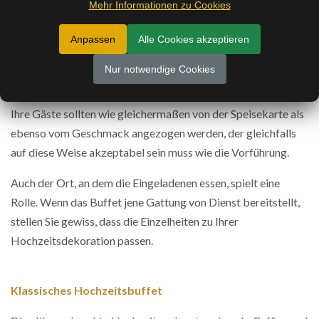
Mehr Informationen zu Cookies
Anpassen
Alle Cookies akzeptieren
Die Demonstration der Gerichte ist sicherlich einer der
substanziellsten Punkte Dinge, die wir innerhalb der
Nur notwendige Cookies
Selektion des optimalen Buffets akzeptieren müssen.
Ihre Gäste sollten wie gleichermaßen von der Speisekarte als
ebenso vom Geschmack angezogen werden, der gleichfalls
auf diese Weise akzeptabel sein muss wie die Vorführung.
Auch der Ort, an dem die Eingeladenen essen, spielt eine
Rolle. Wenn das Buffet jene Gattung von Dienst bereitstellt,
stellen Sie gewiss, dass die Einzelheiten zu Ihrer
Hochzeitsdekoration passen.
Klassisches Hochzeitsbuffet